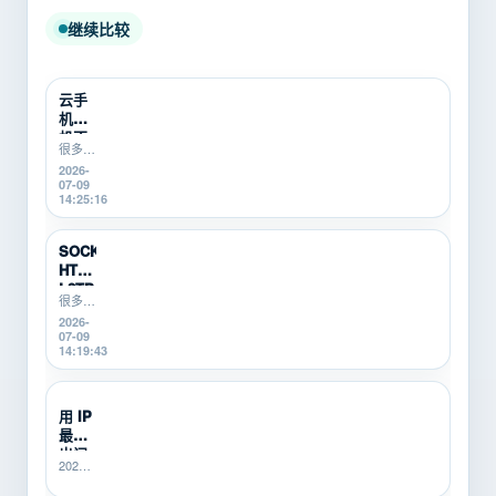
继续比较
云手
机挂
机不
很多游
稳定
戏搬
2026-
怎么
砖、游
07-09
办？
戏打金
14:25:16
游戏
新手在
搬砖
使用云
新
手机挂
SOCKS5、
机时，
手...
HTTP、
会遇到
L2TP/P...
掉线、
很多游
卡顿、
戏搬
2026-
登录异
砖、游
07-09
常、运
戏打
14:19:43
行中断
金、多
等问
开挂机
题。本
的新
用 IP
文从...
手，不
最怕
知道
SOCKS5、
出问
2026-
HTTP、
题没
06-25
L2TP/PPTP
人