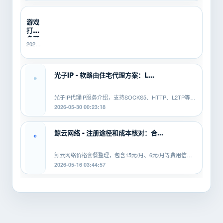
21:40:14
有什...
管？
SK5I...
游戏
打金
多开
2026-
总翻
06-10
车？
16:14:49
先用
SK5IP...
光子IP - 软路由住宅代理方案：L...
光子IP代理IP服务介绍，支持SOCKS5、HTTP、L2TP等协
议，适配安卓、PC、软路由等平...
2026-05-30 00:23:18
鲸云网络 - 注册途径和成本核对：合...
鲸云网络价格套餐整理，包含15元/月、6元/月等费用信
息，覆盖SOCKS5、HTTP、L2TP等...
2026-05-16 03:44:57