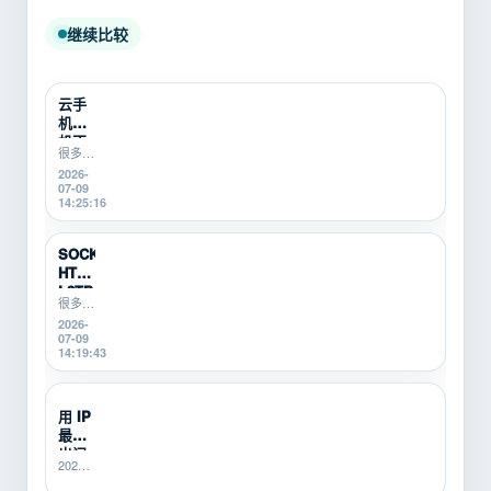
继续比较
云手
机挂
机不
很多游
稳定
戏搬
2026-
怎么
砖、游
07-09
办？
戏打金
14:25:16
游戏
新手在
搬砖
使用云
新
手机挂
SOCKS5、
机时，
手...
HTTP、
会遇到
L2TP/P...
掉线、
很多游
卡顿、
戏搬
2026-
登录异
砖、游
07-09
常、运
戏打
14:19:43
行中断
金、多
等问
开挂机
题。本
的新
用 IP
文从...
手，不
最怕
知道
SOCKS5、
出问
2026-
HTTP、
题没
06-25
L2TP/PPTP
人