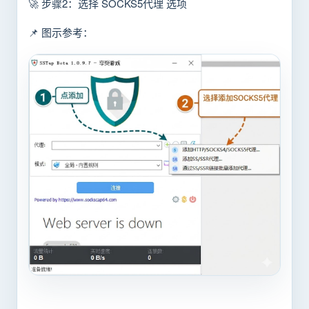
🚀 步骤2：选择 SOCKS5代理 选项
📌 图示参考：