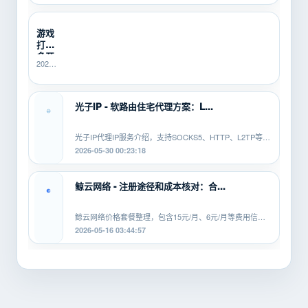
21:40:14
有什...
管？
SK5I...
游戏
打金
多开
2026-
总翻
06-10
车？
16:14:49
先用
SK5IP...
光子IP - 软路由住宅代理方案：L...
光子IP代理IP服务介绍，支持SOCKS5、HTTP、L2TP等协
议，适配安卓、PC、软路由等平...
2026-05-30 00:23:18
鲸云网络 - 注册途径和成本核对：合...
鲸云网络价格套餐整理，包含15元/月、6元/月等费用信
息，覆盖SOCKS5、HTTP、L2TP等...
2026-05-16 03:44:57