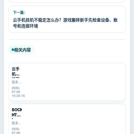
下一篇：
云手机挂机不稳定怎么办？游戏搬砖新手先检查设备、账
号和连接环境
相关内容
云手
机挂
机不
很多游
稳定
戏搬
2026-
怎么
砖、游
07-09
办？
戏打金
14:25:16
游...
新手在
使用云
手机挂
SOCKS5、
机时，
HTTP、
会遇到
L...
掉线、
很多游
卡顿、
戏搬
2026-
登...
砖、游
07-09