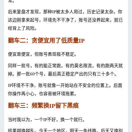
常。
后来复盘才发现，那种
IP被太多人用过，历史记录太杂。你
这边刚拿来起号，环境先不干净了，账号还没养起来，就已
经背上了风险。
翻车二：贪便宜用了低质量
IP
便宜是便宜，但账号表现极不稳定。
同样一批号，有的能正常跑，有的莫名限流，有的跑两天就
掉。那一批
60个号，最后真正稳定产出的只有三十多个。
IP环境不干净，账号就像一开始站在不安全的位置上。后面
你操作再小心，也容易被环境拖累。
翻车三：频繁换
IP留下黑痕
当时我以为，一个
IP不好，换一个就行。
结果越换越乱。今天一个地区，明天一条线路，后天又换别