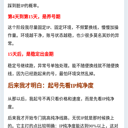
踩到脏IP的概率。
第
4天到第15天，是养号期
这个阶段我尽量固定
IP、固定环境，不频繁换线，慢慢加操
作量。环境越干净，账号状态越稳，也少很多莫名其妙的异
常。
15天后，是稳定出金期
稳定号继续跑，异常号单独处理。能不随便换线就不随便换
线，因为已经跑起来的号，最怕环境突然乱掉。
后来我才明白：起号先看
IP纯净度
从那以后，我起号不再只看价格和速度，而是先看
IP纯净
度。
后来我才开始专门挑高纯净线路，无忧
IP就是那时候换上
的。它主打的点比较明确：IP纯净度能达到90%以上，这对