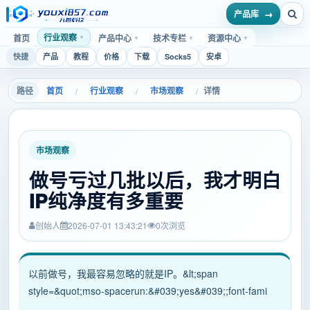
产品库
行业观察
首页
产品中心
技术专栏
资源中心
▼
▼
▼
▼
快捷
产品
教程
价格
下载
Socks5
安卓
首页
行业观察
市场观察
详情
/
/
/
市场观察
做号亏过几批以后，我才明白
IP纯净度有多重要
创始人
2026-07-01 13:43:21
0
次浏览
以前做号，我最容易忽略的就是IP。&lt;span
style=&quot;mso-spacerun:&#039;yes&#039;;font-fami