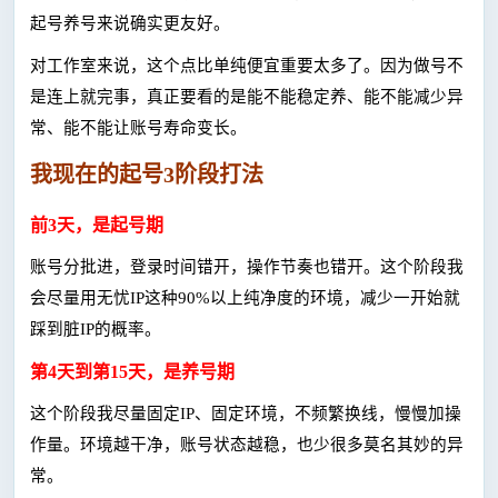
起号养号来说确实更友好。
对工作室来说，这个点比单纯便宜重要太多了。因为做号不
是连上就完事，真正要看的是能不能稳定养、能不能减少异
常、能不能让账号寿命变长。
我现在的起号
3阶段打法
前
3天，是起号期
账号分批进，登录时间错开，操作节奏也错开。这个阶段我
会尽量用无忧
IP这种90%以上纯净度的环境，减少一开始就
踩到脏IP的概率。
第
4天到第15天，是养号期
这个阶段我尽量固定
IP、固定环境，不频繁换线，慢慢加操
作量。环境越干净，账号状态越稳，也少很多莫名其妙的异
常。