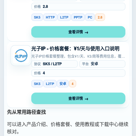
2.8
价格
SK5
HTTP
L2TP
PPTP
PC
2.8
查看详情
光子IP - 价格套餐：¥1/天与使用入口说明
光子IP价格套餐整理，包含¥1/天、¥3/周等费用信息，覆盖
SOCKS5、L2TP等协议，适合游戏多开、工作室、防封等
SK5 / L2TP
安卓
协议
平台
场景参考，方便在注册、试用或购买前核对成本...
4
价格
SK5
L2TP
安卓
4
查看详情
先从常用路径查找
可以进入产品介绍、价格套餐、使用教程或下载中心继续
核对。