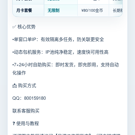
月卡套餐
无限制
¥80/100金币
长期稳定，
✅ 核心优势
•单窗口单IP：有效隔离多任务，防关联更安全
•动态包机服务：IP池纯净稳定，速度快可用性高
•7×24小时自助购买：即时发货，即充即用，支持自动
化操作
📩 购买方式
QQ：800159180
联系客服购买
❓ 使用与教程