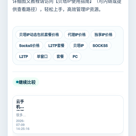
详细图文教程请访问【贝塔IP使用指南】（可内链或提
供查看路径），轻松上手，高效管理IP资源。
贝塔IP动态包机套餐价格
代理IP价格
独享IP价格
Socks5价格
L2TP套餐
贝塔IP
SOCKS5
L2TP
单窗口
套餐
PC
继续比较
云手
机挂
机不
很多游
稳定
戏搬
2026-
怎么
砖、游
07-09
办？
戏打金
14:25:16
游戏
新手在