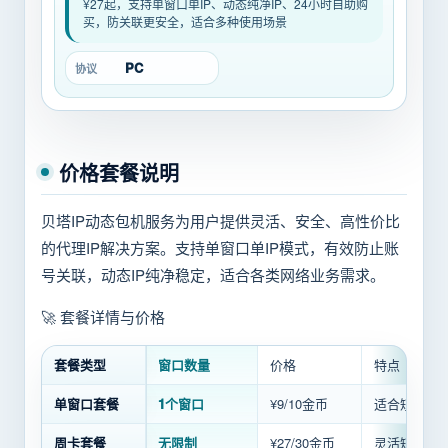
¥27起，支持单窗口单IP、动态纯净IP、24小时自助购
买，防关联更安全，适合多种使用场景
PC
协议
价格套餐说明
贝塔IP动态包机服务为用户提供灵活、安全、高性价比
的代理IP解决方案。支持单窗口单IP模式，有效防止账
号关联，动态IP纯净稳定，适合各类网络业务需求。
🚀 套餐详情与价格
套餐类型
窗口数量
价格
特点
单窗口套餐
1个窗口
¥9/10金币
适合短期单
周卡套餐
无限制
¥27/30金币
灵活短期，支