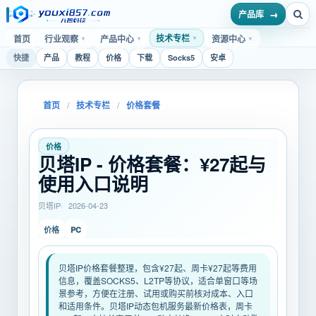
产品库
技术专栏
首页
行业观察
产品中心
资源中心
▼
▼
▼
▼
快捷
产品
教程
价格
下载
Socks5
安卓
首页
/
技术专栏
/
价格套餐
价格
贝塔IP - 价格套餐：¥27起与
使用入口说明
贝塔IP
2026-04-23
PC
价格
贝塔IP价格套餐整理，包含¥27起、周卡¥27起等费用
信息，覆盖SOCKS5、L2TP等协议，适合单窗口等场
景参考，方便在注册、试用或购买前核对成本、入口
和适用条件。贝塔IP动态包机服务最新价格表，周卡