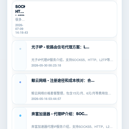
搬砖
使用云
新
手机挂
SOCKS5、
机时，
手...
HTTP、
会遇到
L2TP/P...
掉线、
很多游
卡顿、
戏搬
2026-
登录异
砖、游
07-09
常、运
戏打
14:19:43
行中断
金、多
等问
开挂机
题。本
的新
光子IP - 软路由住宅代理方案：L...
文从...
手，不
知道
SOCKS5、
光子IP代理IP服务介绍，支持SOCKS5、HTTP、L2TP等协
HTTP、
议，适配安卓、PC、软路由等平...
2026-05-30 00:23:18
L2TP/PPTP
有什...
鲸云网络 - 注册途径和成本核对：合...
鲸云网络价格套餐整理，包含15元/月、6元/月等费用信
息，覆盖SOCKS5、HTTP、L2TP等...
2026-05-16 03:44:57
奔富加速器 - 代理IP介绍：SOC...
奔富加速器代理IP服务介绍，支持SOCKS5、HTTP、L2TP