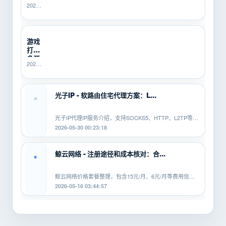
2026-
HTTP、
题没
06-25
L2TP/PPTP
人
21:40:14
有什...
管？
SK5I...
游戏
打金
多开
2026-
总翻
06-10
车？
16:14:49
先用
SK5IP...
光子IP - 软路由住宅代理方案：L...
光子IP代理IP服务介绍，支持SOCKS5、HTTP、L2TP等协
议，适配安卓、PC、软路由等平...
2026-05-30 00:23:18
鲸云网络 - 注册途径和成本核对：合...
鲸云网络价格套餐整理，包含15元/月、6元/月等费用信
息，覆盖SOCKS5、HTTP、L2TP等...
2026-05-16 03:44:57