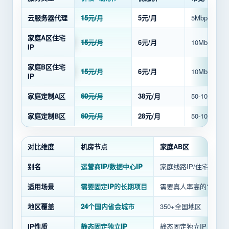
云服务器代理
15元/月
5元/月
5Mbps
家庭A区住宅
15元/月
6元/月
10Mbps
IP
家庭B区住宅
15元/月
6元/月
10Mbps
IP
家庭定制A区
60元/月
38元/月
50-100Mbps
家庭定制B区
60元/月
28元/月
50-100Mbps
对比维度
机房节点
家庭AB区
别名
运营商IP/数据中心IP
家庭线路IP/住宅IP
适用场景
需要固定IP的长期项目
需要真人率高的常规业
地区覆盖
24个国内省会城市
350+全国地区
IP性质
静态固定独立IP
静态固定独立IP