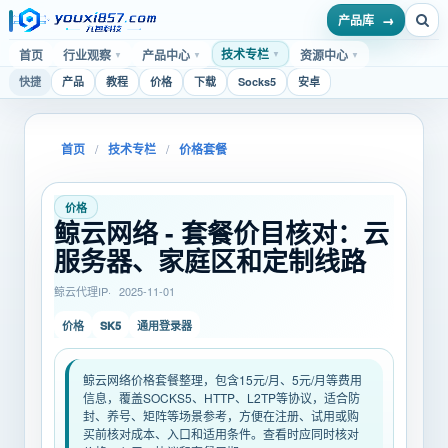
产品库
技术专栏
首页
行业观察
产品中心
资源中心
▼
▼
▼
▼
快捷
产品
教程
价格
下载
Socks5
安卓
首页
/
技术专栏
/
价格套餐
价格
鲸云网络 - 套餐价目核对：云
服务器、家庭区和定制线路
鲸云代理IP
2025-11-01
SK5
价格
通用登录器
鲸云网络价格套餐整理，包含15元/月、5元/月等费用
信息，覆盖SOCKS5、HTTP、L2TP等协议，适合防
封、养号、矩阵等场景参考，方便在注册、试用或购
买前核对成本、入口和适用条件。查看时应同时核对