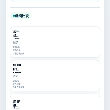
继续比较
云手
机挂
机不
很多游
稳定
戏搬
2026-
怎么
砖、游
07-09
办？
戏打金
14:25:16
游戏
新手在
搬砖
使用云
新
手机挂
SOCKS5、
机时，
手...
HTTP、
会遇到
L2TP/P...
掉线、
很多游
卡顿、
戏搬
2026-
登录异
砖、游
07-09
常、运
戏打
14:19:43
行中断
金、多
等问
开挂机
题。本
的新
用 IP
文从...
手，不
最怕
知道
SOCKS5、
出问