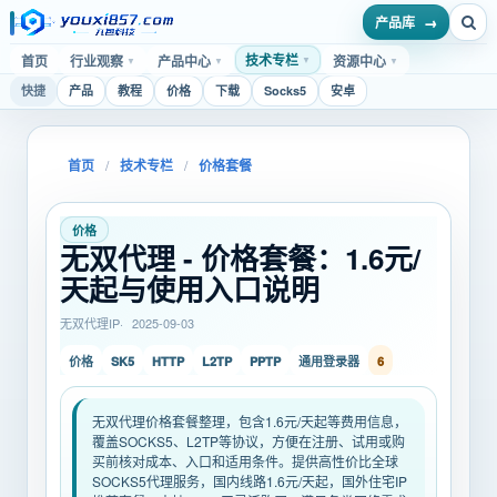
产品库
技术专栏
首页
行业观察
产品中心
资源中心
▼
▼
▼
▼
快捷
产品
教程
价格
下载
Socks5
安卓
首页
/
技术专栏
/
价格套餐
价格
无双代理 - 价格套餐：1.6元/
天起与使用入口说明
无双代理IP
2025-09-03
SK5
HTTP
L2TP
PPTP
6
价格
通用登录器
无双代理价格套餐整理，包含1.6元/天起等费用信息，
覆盖SOCKS5、L2TP等协议，方便在注册、试用或购
买前核对成本、入口和适用条件。提供高性价比全球
SOCKS5代理服务，国内线路1.6元/天起，国外住宅IP