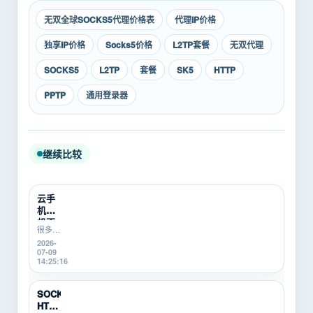
无双全球SOCKS5代理价格表
代理IP价格
独享IP价格
Socks5价格
L2TP套餐
无双代理
SOCKS5
L2TP
套餐
SK5
HTTP
PPTP
通用登录器
继续比较
云手
机挂
机不
很多游
稳定
戏搬
2026-
怎么
砖、游
07-09
办？
戏打金
14:25:16
游戏
新手在
搬砖
使用云
新
手机挂
SOCKS5、
机时，
手...
HTTP、