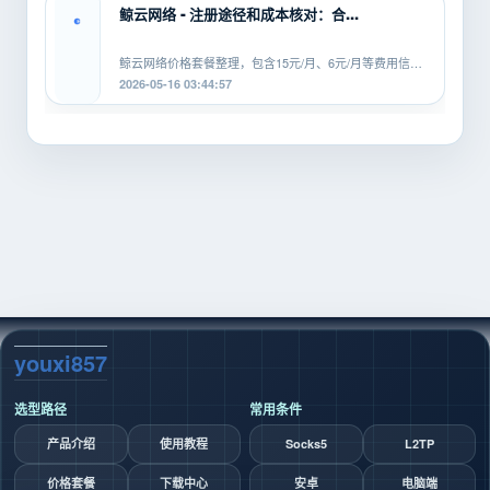
鲸云网络 - 注册途径和成本核对：合...
鲸云网络价格套餐整理，包含15元/月、6元/月等费用信
息，覆盖SOCKS5、HTTP、L2TP等...
2026-05-16 03:44:57
youxi857
选型路径
常用条件
产品介绍
使用教程
Socks5
L2TP
价格套餐
下载中心
安卓
电脑端