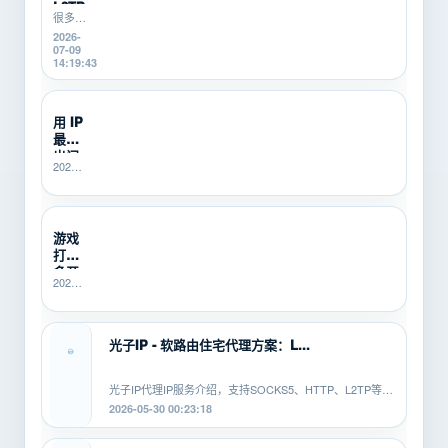
会遇到
L2TP/P...
掉线、
很多游
卡顿、
戏搬
2026-
登录异
砖、游
07-09
常、运
戏打
14:19:43
行中断
金、多
等问
开挂机
题。本
的新
用 IP
文从...
手，不
最怕
知道
SOCKS5、
出问
2026-
HTTP、
题没
06-25
L2TP/PPTP
人
21:40:14
有什...
管？
SK5I...
游戏
打金
多开
2026-
总翻
06-10
车？
16:14:49
先用
SK5IP...
光子IP - 软路由住宅代理方案：L...
光子IP代理IP服务介绍，支持SOCKS5、HTTP、L2TP等协
议，适配安卓、PC、软路由等平...
2026-05-30 00:23:18