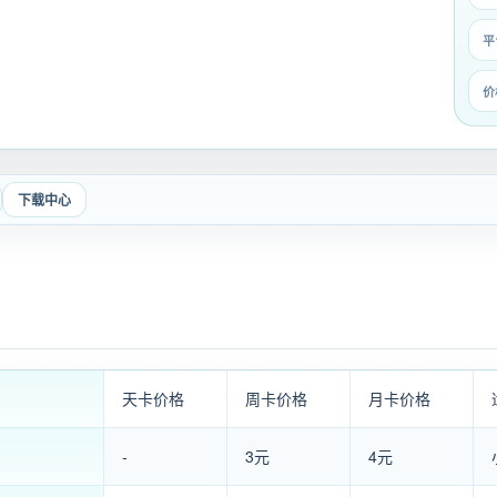
平
价
下载中心
天卡价格
周卡价格
月卡价格
）
-
3元
4元