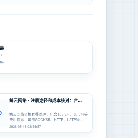
 最
问
人
06-
..
14
鲸云网络 - 注册途径和成本核对：合...
鲸云网络价格套餐整理，包含15元/月、6元/月等
费用信息，覆盖SOCKS5、HTTP、L2TP等...
2026-05-16 03:44:57