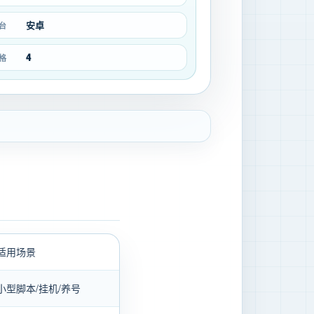
安卓
台
4
格
适用场景
小型脚本/挂机/养号