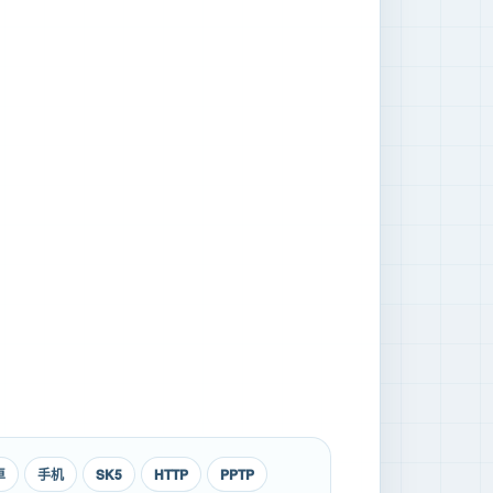
卓
手机
SK5
HTTP
PPTP