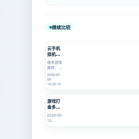
继续比较
云手机
挂机不
稳定怎
很多游戏
么办？
搬砖、游
游戏搬
戏打金新
2026-07-
砖新
手在使用
09
手...
云手机挂
14:25:16
机时，会
遇到掉
线、卡
游戏打
顿、登录
金多开
异常、运
总翻
行中断等
2026-06-
车？先
问题。本
10
用
文从...
16:14:49
SK5IP...