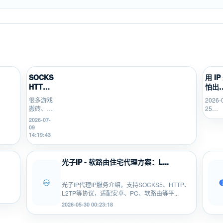
SOCKS5、
用 IP
HTTP、
怕出
L2TP/P...
题没
很多游戏
2026-
管？
搬砖、游
25
SK5I.
戏打金、
21:40:
2026-07-
多开挂机
09
的新手，
14:19:43
不知道
SOCKS5、
HTTP、
光子IP - 软路由住宅代理方案：L...
L2TP/PPTP
有什...
光子IP代理IP服务介绍，支持SOCKS5、HTTP、
L2TP等协议，适配安卓、PC、软路由等平...
2026-05-30 00:23:18