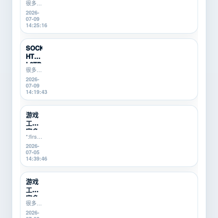
很多游
稳定
戏搬
2026-
怎么
砖、游
07-09
办？
戏打金
14:25:16
游戏
新手在
搬砖
使用云
新
手机挂
SOCKS5、
机时，
手...
HTTP、
会遇到
L2TP/P...
掉线、
很多游
卡顿、
戏搬
2026-
登录异
砖、游
07-09
常、运
戏打
14:19:43
行中断
金、多
等问
开挂机
题。本
的新
游戏
文从...
手，不
工作
知道
室多
SOCKS5、
*:first-
开环
HTTP、
child]:mt-
2026-
境怎
L2TP/PPTP
0
07-05
么
有什...
_markdownContent_1dyy3_85
14:39:46
搭？
[&...
新手
先看
游戏
这...
工作
室多
很多做
开为
游戏工
2026-
什么
作室的