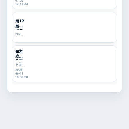
07-02
要注
朋友，
14:13:44
意 IP
在模拟
环...
器多
开、云
用 IP
手机挂
最怕
机、多
账号搬
出问
2026-
砖的时
题没
06-25
候，都
人
21:40:14
会遇到
管？
一些说
SK5I...
做游
不清楚
戏工
的问
题。...
作室
以前开
几年
游戏工
2026-
后，
作室的
06-11
我发
时候，
19:59:38
现选
我对IP
IP最
这东西
怕...
其实没
那么重
视。刚
开始总
觉得，
只要能
换IP就
行，便
宜一点
最...