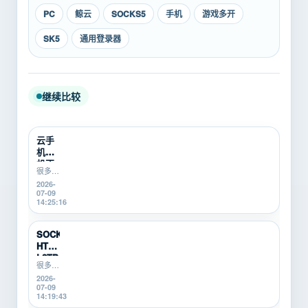
PC
鲸云
SOCKS5
手机
游戏多开
SK5
通用登录器
继续比较
云手
机挂
机不
很多游
稳定
戏搬
2026-
怎么
砖、游
07-09
办？
戏打金
14:25:16
游戏
新手在
搬砖
使用云
新
手机挂
SOCKS5、
机时，
手...
HTTP、
会遇到
L2TP/P...
掉线、
很多游
卡顿、
戏搬
2026-
登录异
砖、游
07-09
常、运
戏打
14:19:43
行中断
金、多