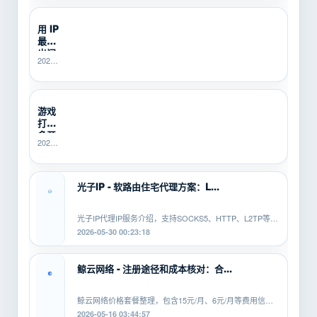
等问
开挂机
题。本
的新
用 IP
文从...
手，不
最怕
知道
SOCKS5、
出问
2026-
HTTP、
题没
06-25
L2TP/PPTP
人
21:40:14
有什...
管？
SK5I...
游戏
打金
多开
2026-
总翻
06-10
车？
16:14:49
先用
SK5IP...
光子IP - 软路由住宅代理方案：L...
光子IP代理IP服务介绍，支持SOCKS5、HTTP、L2TP等协
议，适配安卓、PC、软路由等平...
2026-05-30 00:23:18
鲸云网络 - 注册途径和成本核对：合...
鲸云网络价格套餐整理，包含15元/月、6元/月等费用信
息，覆盖SOCKS5、HTTP、L2TP等...
2026-05-16 03:44:57