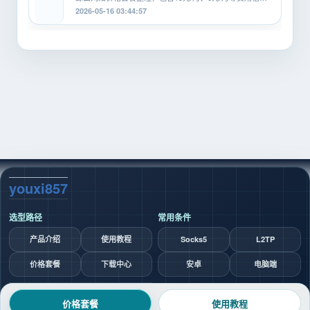
息，覆盖SOCKS5、HTTP、L2TP等...
2026-05-16 03:44:57
youxi857
选型路径
常用条件
产品介绍
使用教程
Socks5
L2TP
价格套餐
下载中心
安卓
电脑端
2026 ©
youxi857 代理 IP 选型指南
价格套餐
使用教程