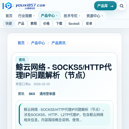
产品库
产品中心
首页
行业观察
技术专栏
资源中心
▼
▼
▼
▼
快捷
产品
教程
价格
下载
Socks5
安卓
首页
/
产品中心
/
产品资讯
资讯
鲸云网络 - SOCKS5/HTTP代
理IP问题解析（节点）
单窗口单ip
2026-02-05
SK5
资讯
通用登录器
鲸云网络 - SOCKS5/HTTP代理IP问题解析（节点），
涉及SOCKS5、HTTP、L2TP代理IP，包含鲸云网络
相关信息，内容围绕概念说明、使用...