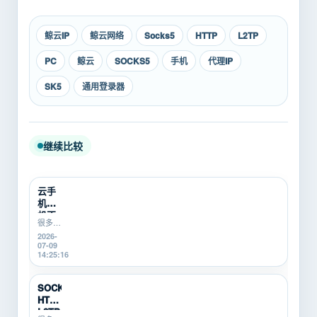
鲸云IP
鲸云网络
Socks5
HTTP
L2TP
PC
鲸云
SOCKS5
手机
代理IP
SK5
通用登录器
继续比较
云手
机挂
机不
很多游
稳定
戏搬
2026-
怎么
砖、游
07-09
办？
戏打金
14:25:16
游戏
新手在
搬砖
使用云
新
手机挂
SOCKS5、
机时，
手...
HTTP、
会遇到
L2TP/P...