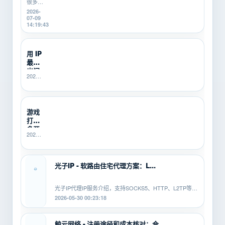
掉线、
很多游
卡顿、
戏搬
2026-
登录异
砖、游
07-09
常、运
戏打
14:19:43
行中断
金、多
等问
开挂机
题。本
的新
用 IP
文从...
手，不
最怕
知道
SOCKS5、
出问
2026-
HTTP、
题没
06-25
L2TP/PPTP
人
21:40:14
有什...
管？
SK5I...
游戏
打金
多开
2026-
总翻
06-10
车？
16:14:49
先用
SK5IP...
光子IP - 软路由住宅代理方案：L...
光子IP代理IP服务介绍，支持SOCKS5、HTTP、L2TP等协
议，适配安卓、PC、软路由等平...
2026-05-30 00:23:18
鲸云网络 - 注册途径和成本核对：合...