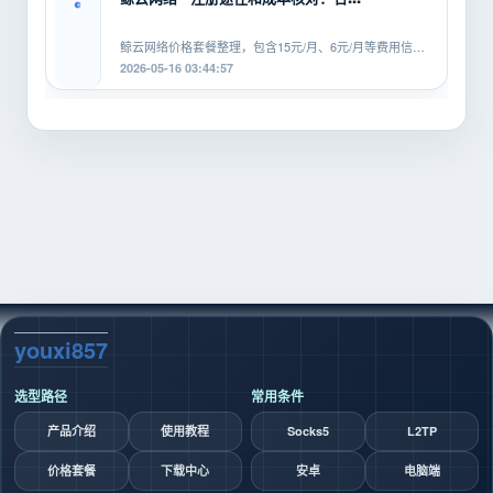
鲸云网络价格套餐整理，包含15元/月、6元/月等费用信
息，覆盖SOCKS5、HTTP、L2TP等...
2026-05-16 03:44:57
youxi857
选型路径
常用条件
产品介绍
使用教程
Socks5
L2TP
价格套餐
下载中心
安卓
电脑端