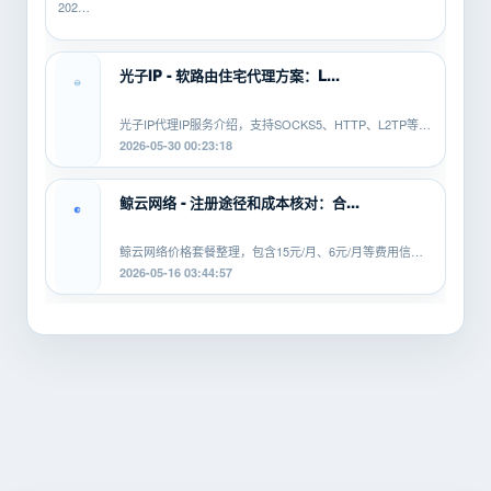
2026-
总翻
06-10
车？
16:14:49
先用
SK5IP...
光子IP - 软路由住宅代理方案：L...
光子IP代理IP服务介绍，支持SOCKS5、HTTP、L2TP等协
议，适配安卓、PC、软路由等平...
2026-05-30 00:23:18
鲸云网络 - 注册途径和成本核对：合...
鲸云网络价格套餐整理，包含15元/月、6元/月等费用信
息，覆盖SOCKS5、HTTP、L2TP等...
2026-05-16 03:44:57