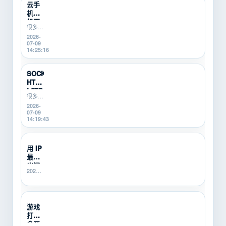
云手
机挂
机不
很多游
稳定
戏搬
2026-
怎么
砖、游
07-09
办？
戏打金
14:25:16
游戏
新手在
搬砖
使用云
新
手机挂
SOCKS5、
机时，
手...
HTTP、
会遇到
L2TP/P...
掉线、
很多游
卡顿、
戏搬
2026-
登录异
砖、游
07-09
常、运
戏打
14:19:43
行中断
金、多
等问
开挂机
题。本
的新
用 IP
文从...
手，不
最怕
知道
SOCKS5、
出问
2026-
HTTP、
题没
06-25
L2TP/PPTP
人
21:40:14
有什...
管？
SK5I...
游戏
打金
多开