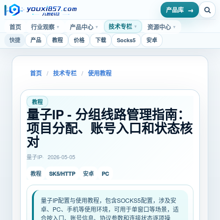
产品库
技术专栏
首页
行业观察
产品中心
资源中心
▼
▼
▼
▼
快捷
产品
教程
价格
下载
Socks5
安卓
首页
/
技术专栏
/
使用教程
教程
量子IP - 分组线路管理指南：
项目分配、账号入口和状态核
对
量子IP
2026-05-05
SK5/HTTP
PC
教程
安卓
量子IP配置与使用教程，包含SOCKS5配置，涉及安
卓、PC、手机等使用环境，可用于单窗口等场景，适
合按入口、账号信息、协议参数和连接状态逐项操