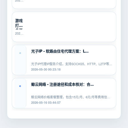
2026-
HTTP、
题没
06-25
L2TP/PPTP
人
21:40:14
有什...
管？
SK5I...
游戏
打金
多开
2026-
总翻
06-10
车？
16:14:49
先用
SK5IP...
光子IP - 软路由住宅代理方案：L...
光子IP代理IP服务介绍，支持SOCKS5、HTTP、L2TP等协
议，适配安卓、PC、软路由等平...
2026-05-30 00:23:18
鲸云网络 - 注册途径和成本核对：合...
鲸云网络价格套餐整理，包含15元/月、6元/月等费用信
息，覆盖SOCKS5、HTTP、L2TP等...
2026-05-16 03:44:57