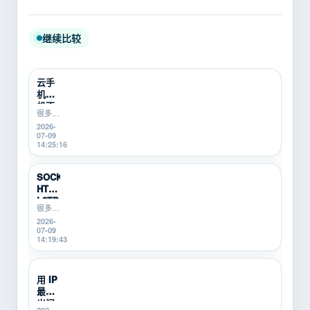
继续比较
云手
机挂
机不
很多游
稳定
戏搬
2026-
怎么
砖、游
07-09
办？
戏打金
14:25:16
游戏
新手在
搬砖
使用云
新
手机挂
SOCKS5、
机时，
手...
HTTP、
会遇到
L2TP/P...
掉线、
很多游
卡顿、
戏搬
2026-
登录异
砖、游
07-09
常、运
戏打
14:19:43
行中断
金、多
等问
开挂机
题。本
的新
用 IP
文从...
手，不
最怕
知道
SOCKS5、
出问