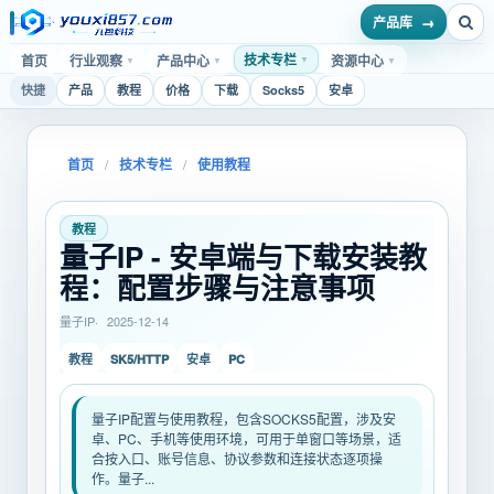
产品库
技术专栏
首页
行业观察
产品中心
资源中心
▼
▼
▼
▼
快捷
产品
教程
价格
下载
Socks5
安卓
首页
/
技术专栏
/
使用教程
教程
量子IP - 安卓端与下载安装教
程：配置步骤与注意事项
量子IP
2025-12-14
SK5/HTTP
PC
教程
安卓
量子IP配置与使用教程，包含SOCKS5配置，涉及安
卓、PC、手机等使用环境，可用于单窗口等场景，适
合按入口、账号信息、协议参数和连接状态逐项操
作。量子...