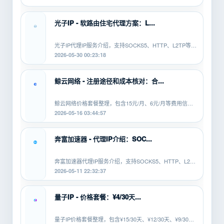
行中断
金、多
等问
开挂机
题。本
的新
光子IP - 软路由住宅代理方案：L...
文从...
手，不
知道
SOCKS5、
光子IP代理IP服务介绍，支持SOCKS5、HTTP、L2TP等协
HTTP、
议，适配安卓、PC、软路由等平...
2026-05-30 00:23:18
L2TP/PPTP
有什...
鲸云网络 - 注册途径和成本核对：合...
鲸云网络价格套餐整理，包含15元/月、6元/月等费用信
息，覆盖SOCKS5、HTTP、L2TP等...
2026-05-16 03:44:57
奔富加速器 - 代理IP介绍：SOC...
奔富加速器代理IP服务介绍，支持SOCKS5、HTTP、L2TP
等协议，适配安卓、PC、软路由等...
2026-05-11 22:32:37
量子IP - 价格套餐：¥4/30天...
量子IP价格套餐整理，包含¥15/30天、¥12/30天、¥9/30