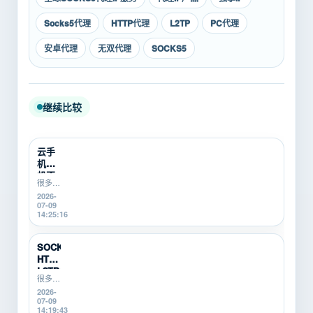
Socks5代理
HTTP代理
L2TP
PC代理
安卓代理
无双代理
SOCKS5
继续比较
云手
机挂
机不
很多游
稳定
戏搬
2026-
怎么
砖、游
07-09
办？
戏打金
14:25:16
游戏
新手在
搬砖
使用云
新
手机挂
SOCKS5、
机时，
手...
HTTP、
会遇到
L2TP/P...
掉线、
很多游
卡顿、
戏搬
2026-
登录异
砖、游
07-09
常、运
戏打
14:19:43