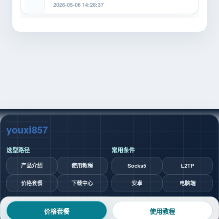
天、¥6/30天、¥4/30...
2026-05-06 14:28:37
youxi857
选型路径
常用条件
产品介绍
使用教程
Socks5
L2TP
价格套餐
下载中心
安卓
电脑端
2026 ©
youxi857 代理 IP 选型指南
价格套餐
使用教程