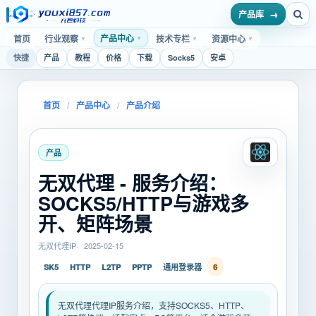
产品库
产品中心
首页
行业观察
技术专栏
资源中心
▼
▼
▼
▼
快捷
产品
教程
价格
下载
Socks5
安卓
首页
/
产品中心
/
产品介绍
产品
无双代理 - 服务介绍：
SOCKS5/HTTP与游戏多
开、矩阵场景
无双代理IP
2025-02-15
SK5
HTTP
L2TP
PPTP
通用登录器
6
无双代理代理IP服务介绍，支持SOCKS5、HTTP、