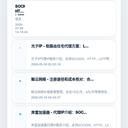
搬砖
使用云
新
手机挂
SOCKS5、
机时，
手...
HTTP、
会遇到
L2TP/P...
掉线、
很多游
卡顿、
戏搬
2026-
登录异
砖、游
07-09
常、运
戏打
14:19:43
行中断
金、多
等问
开挂机
题。本
的新
光子IP - 软路由住宅代理方案：L...
文从...
手，不
知道
SOCKS5、
光子IP代理IP服务介绍，支持SOCKS5、HTTP、L2TP等协
HTTP、
议，适配安卓、PC、软路由等平...
2026-05-30 00:23:18
L2TP/PPTP
有什...
鲸云网络 - 注册途径和成本核对：合...
鲸云网络价格套餐整理，包含15元/月、6元/月等费用信
息，覆盖SOCKS5、HTTP、L2TP等...
2026-05-16 03:44:57
奔富加速器 - 代理IP介绍：SOC...
奔富加速器代理IP服务介绍，支持SOCKS5、HTTP、L2TP