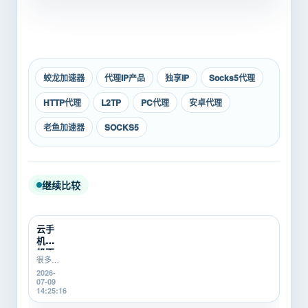
蛟龙加速器
代理IP产品
独享IP
Socks5代理
HTTP代理
L2TP
PC代理
安卓代理
老鱼加速器
SOCKS5
继续比较
云手
机挂
机不
很多游
稳定
戏搬
2026-
怎么
砖、游
07-09
办？
戏打金
14:25:16
游戏
新手在