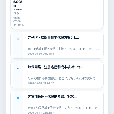
新
手机挂
SOCKS5、
机时，
手...
HTTP、
会遇到
L2TP/P...
掉线、
很多游
卡顿、
戏搬
2026-
登录异
砖、游
07-09
常、运
戏打
14:19:43
行中断
金、多
等问
开挂机
题。本
的新
光子IP - 软路由住宅代理方案：L...
文从...
手，不
知道
SOCKS5、
光子IP代理IP服务介绍，支持SOCKS5、HTTP、L2TP等协
HTTP、
议，适配安卓、PC、软路由等平...
2026-05-30 00:23:18
L2TP/PPTP
有什...
鲸云网络 - 注册途径和成本核对：合...
鲸云网络价格套餐整理，包含15元/月、6元/月等费用信
息，覆盖SOCKS5、HTTP、L2TP等...
2026-05-16 03:44:57
奔富加速器 - 代理IP介绍：SOC...
奔富加速器代理IP服务介绍，支持SOCKS5、HTTP、L2TP
等协议，适配安卓、PC、软路由等...
2026-05-11 22:32:37