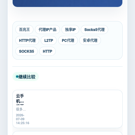
百兆王
代理IP产品
独享IP
Socks5代理
HTTP代理
L2TP
PC代理
安卓代理
SOCKS5
HTTP
继续比较
云手
机挂
机不
很多游
稳定
戏搬
2026-
怎么
砖、游
07-09
办？
戏打金
14:25:16
游戏
新手在
搬砖
使用云