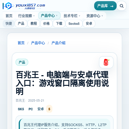
产品库
产品中心
首页
行业观察
技术专栏
资源中心
▼
▼
▼
▼
快捷
产品
教程
价格
下载
Socks5
安卓
首页
/
产品中心
/
产品介绍
产品
百兆王 - 电脑端与安卓代理
入口：游戏窗口隔离使用说
明
百兆王
2025-05-21
SK5
PC
安卓
5
百兆王代理IP服务介绍，支持SOCKS5、HTTP、L2TP