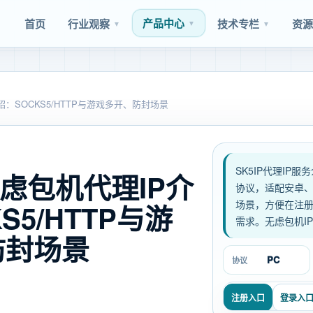
产品中心
首页
行业观察
技术专栏
资
▼
▼
▼
P介绍：SOCKS5/HTTP与游戏多开、防封场景
SK5IP代理IP服
- 无虑包机代理IP介
协议，适配安卓、
场景，方便在注
S5/HTTP与游
需求。无虑包机IP
防封场景
PC
协议
注册入口
登录入