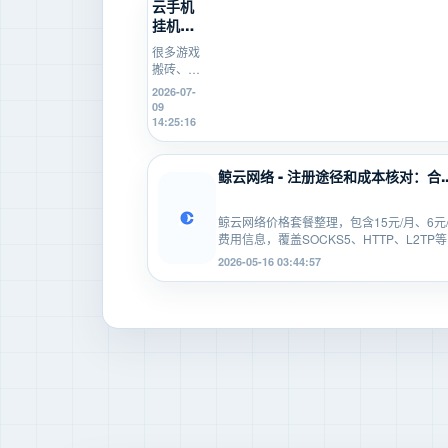
云手机
挂机不
稳定怎
很多游戏
么办？
搬砖、游
游戏搬
戏打金新
2026-07-
砖新
手在使用
09
手...
云手机挂
14:25:16
机时，会
遇到掉
线、卡
鲸云网络 - 注册途径和成本核对：合..
顿、登录
异常、运
行中断等
鲸云网络价格套餐整理，包含15元/月、6元
问题。本
费用信息，覆盖SOCKS5、HTTP、L2TP等..
文从...
2026-05-16 03:44:57