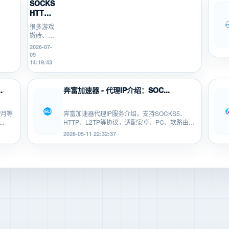
SOCKS5、
HTTP、
L2TP/P...
很多游戏
搬砖、游
戏打金、
2026-07-
多开挂机
09
的新手，
14:19:43
不知道
SOCKS5、
HTTP、
.
奔富加速器 - 代理IP介绍：SOC...
L2TP/PPTP
有什...
/月等
奔富加速器代理IP服务介绍，支持SOCKS5、
.
HTTP、L2TP等协议，适配安卓、PC、软路由
等...
2026-05-11 22:32:37