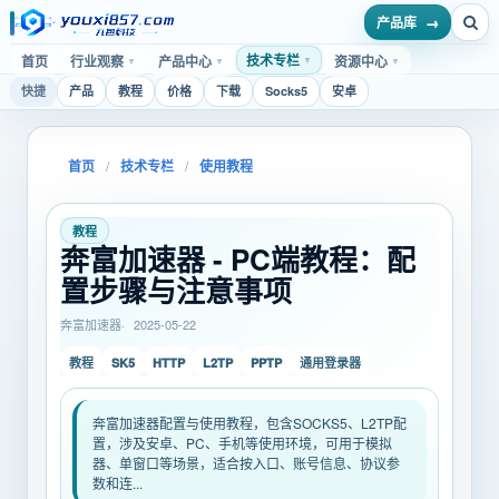
产品库
技术专栏
首页
行业观察
产品中心
资源中心
▼
▼
▼
▼
快捷
产品
教程
价格
下载
Socks5
安卓
首页
/
技术专栏
/
使用教程
教程
奔富加速器 - PC端教程：配
置步骤与注意事项
奔富加速器
2025-05-22
SK5
HTTP
L2TP
PPTP
教程
通用登录器
奔富加速器配置与使用教程，包含SOCKS5、L2TP配
置，涉及安卓、PC、手机等使用环境，可用于模拟
器、单窗口等场景，适合按入口、账号信息、协议参
数和连...