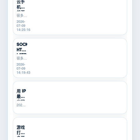
云手
机挂
机不
很多游
稳定
戏搬
2026-
怎么
砖、游
07-09
办？
戏打金
14:25:16
游戏
新手在
搬砖
使用云
新
手机挂
SOCKS5、
机时，
手...
HTTP、
会遇到
L2TP/P...
掉线、
很多游
卡顿、
戏搬
2026-
登录异
砖、游
07-09
常、运
戏打
14:19:43
行中断
金、多
等问
开挂机
题。本
的新
用 IP
文从...
手，不
最怕
知道
SOCKS5、
出问
2026-
HTTP、
题没
06-25
L2TP/PPTP
人
21:40:14
有什...
管？
SK5I...
游戏
打金
多开