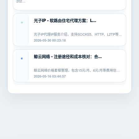
2026-
总翻
06-10
车？
16:14:49
先用
SK5IP...
光子IP - 软路由住宅代理方案：L...
光子IP代理IP服务介绍，支持SOCKS5、HTTP、L2TP等协
议，适配安卓、PC、软路由等平...
2026-05-30 00:23:18
鲸云网络 - 注册途径和成本核对：合...
鲸云网络价格套餐整理，包含15元/月、6元/月等费用信
息，覆盖SOCKS5、HTTP、L2TP等...
2026-05-16 03:44:57