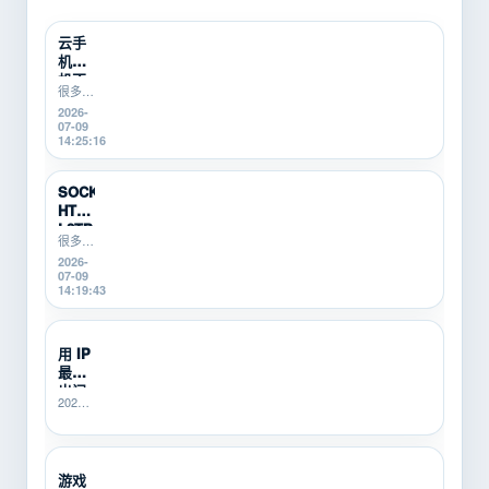
云手
机挂
机不
很多游
稳定
戏搬
2026-
怎么
砖、游
07-09
办？
戏打金
14:25:16
游戏
新手在
搬砖
使用云
新
手机挂
SOCKS5、
机时，
手...
HTTP、
会遇到
L2TP/P...
掉线、
很多游
卡顿、
戏搬
2026-
登录异
砖、游
07-09
常、运
戏打
14:19:43
行中断
金、多
等问
开挂机
题。本
的新
用 IP
文从...
手，不
最怕
知道
SOCKS5、
出问
2026-
HTTP、
题没
06-25
L2TP/PPTP
人
21:40:14
有什...
管？
SK5I...
游戏