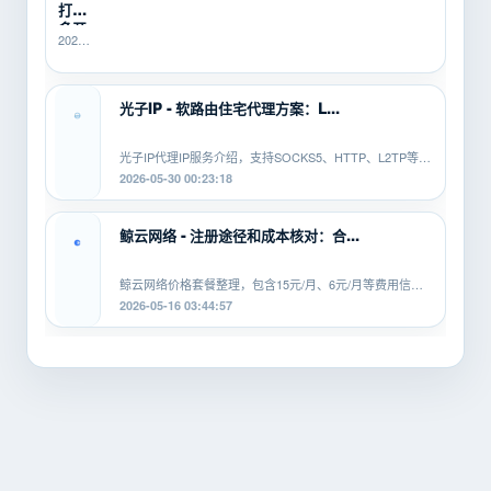
打金
多开
2026-
总翻
06-10
车？
16:14:49
先用
SK5IP...
光子IP - 软路由住宅代理方案：L...
光子IP代理IP服务介绍，支持SOCKS5、HTTP、L2TP等协
议，适配安卓、PC、软路由等平...
2026-05-30 00:23:18
鲸云网络 - 注册途径和成本核对：合...
鲸云网络价格套餐整理，包含15元/月、6元/月等费用信
息，覆盖SOCKS5、HTTP、L2TP等...
2026-05-16 03:44:57