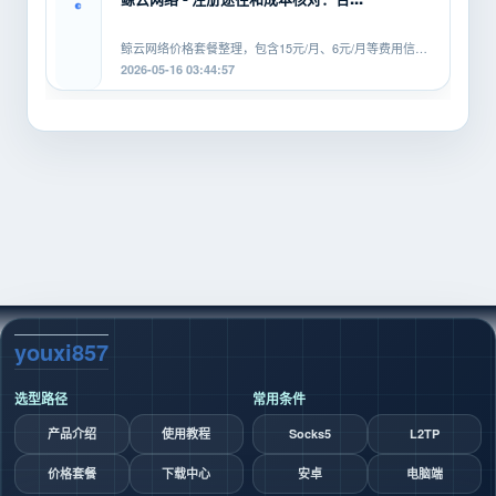
鲸云网络价格套餐整理，包含15元/月、6元/月等费用信
息，覆盖SOCKS5、HTTP、L2TP等...
2026-05-16 03:44:57
youxi857
选型路径
常用条件
产品介绍
使用教程
Socks5
L2TP
价格套餐
下载中心
安卓
电脑端