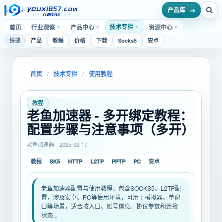
产品库
技术专栏
首页
行业观察
产品中心
资源中心
▼
▼
▼
▼
快捷
产品
教程
价格
下载
Socks5
安卓
首页
/
技术专栏
/
使用教程
教程
老鱼加速器 - 多开绑定教程：
配置步骤与注意事项（多开）
老鱼加速器
2025-02-17
SK5
HTTP
L2TP
PPTP
PC
教程
安卓
老鱼加速器配置与使用教程，包含SOCKS5、L2TP配
置，涉及安卓、PC等使用环境，可用于模拟器、单窗
口等场景，适合按入口、账号信息、协议参数和连接
状态...