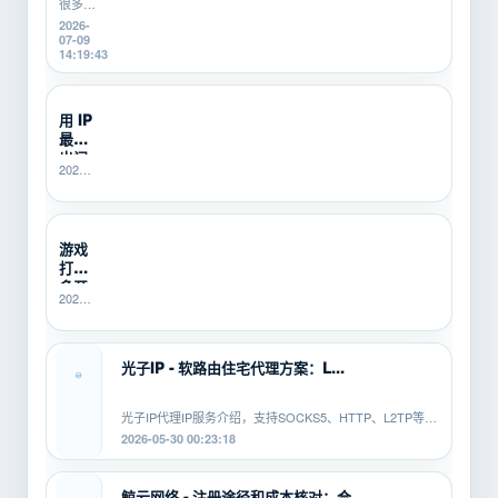
掉线、
很多游
卡顿、
戏搬
2026-
登录异
砖、游
07-09
常、运
戏打
14:19:43
行中断
金、多
等问
开挂机
题。本
的新
用 IP
文从...
手，不
最怕
知道
SOCKS5、
出问
2026-
HTTP、
题没
06-25
L2TP/PPTP
人
21:40:14
有什...
管？
SK5I...
游戏
打金
多开
2026-
总翻
06-10
车？
16:14:49
先用
SK5IP...
光子IP - 软路由住宅代理方案：L...
光子IP代理IP服务介绍，支持SOCKS5、HTTP、L2TP等协
议，适配安卓、PC、软路由等平...
2026-05-30 00:23:18
鲸云网络 - 注册途径和成本核对：合...