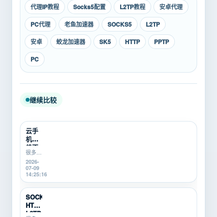
代理IP教程
Socks5配置
L2TP教程
安卓代理
PC代理
老鱼加速器
SOCKS5
L2TP
安卓
蛟龙加速器
SK5
HTTP
PPTP
PC
继续比较
云手
机挂
机不
很多游
稳定
戏搬
2026-
怎么
砖、游
07-09
办？
戏打金
14:25:16
游戏
新手在
搬砖
使用云
新
手机挂
SOCKS5、
机时，
手...
HTTP、
会遇到
L2TP/P...