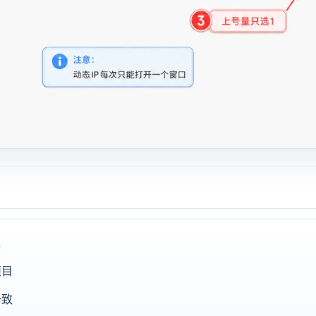
换
项目
一致