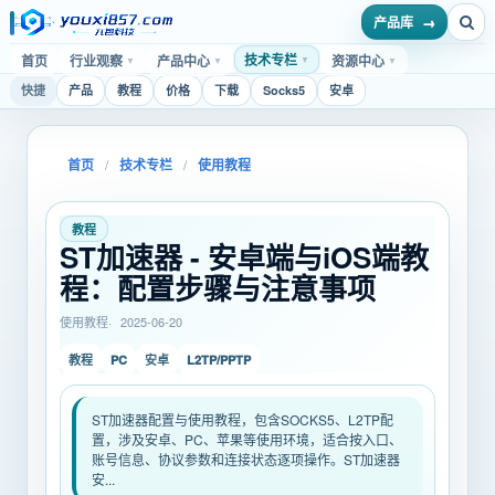
产品库
技术专栏
首页
行业观察
产品中心
资源中心
▼
▼
▼
▼
快捷
产品
教程
价格
下载
Socks5
安卓
首页
/
技术专栏
/
使用教程
教程
ST加速器 - 安卓端与iOS端教
程：配置步骤与注意事项
使用教程
2025-06-20
PC
L2TP/PPTP
教程
安卓
ST加速器配置与使用教程，包含SOCKS5、L2TP配
置，涉及安卓、PC、苹果等使用环境，适合按入口、
账号信息、协议参数和连接状态逐项操作。ST加速器
安...