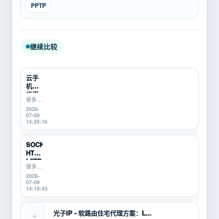
PPTP
继续比较
云手
机挂
机不
很多游
稳定
戏搬
2026-
怎么
砖、游
07-09
办？
戏打金
14:25:16
游戏
新手在
搬砖
使用云
新
手机挂
SOCKS5、
机时，
手...
HTTP、
会遇到
L2TP/P...
掉线、
很多游
卡顿、
戏搬
2026-
登录异
砖、游
07-09
常、运
戏打
14:19:43
行中断
金、多
等问
开挂机
题。本
的新
光子IP - 软路由住宅代理方案：L...
文从...
手，不