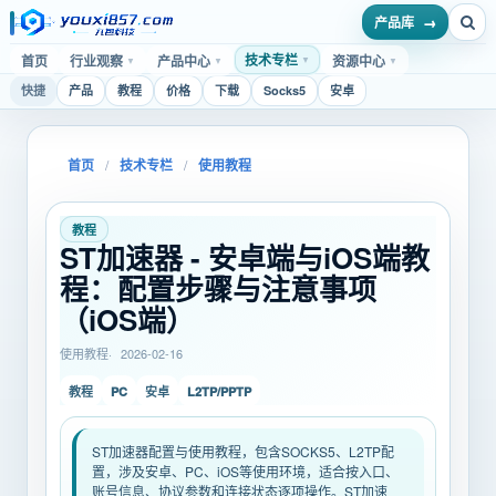
产品库
技术专栏
首页
行业观察
产品中心
资源中心
▼
▼
▼
▼
快捷
产品
教程
价格
下载
Socks5
安卓
首页
/
技术专栏
/
使用教程
教程
ST加速器 - 安卓端与iOS端教
程：配置步骤与注意事项
（iOS端）
使用教程
2026-02-16
PC
L2TP/PPTP
教程
安卓
ST加速器配置与使用教程，包含SOCKS5、L2TP配
置，涉及安卓、PC、iOS等使用环境，适合按入口、
账号信息、协议参数和连接状态逐项操作。ST加速