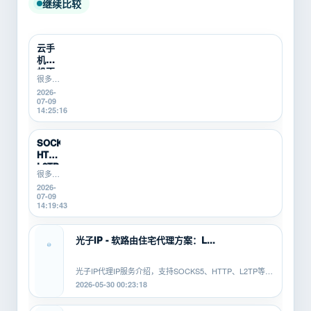
继续比较
云手
机挂
机不
很多游
稳定
戏搬
2026-
怎么
砖、游
07-09
办？
戏打金
14:25:16
游戏
新手在
搬砖
使用云
新
手机挂
SOCKS5、
机时，
手...
HTTP、
会遇到
L2TP/P...
掉线、
很多游
卡顿、
戏搬
2026-
登录异
砖、游
07-09
常、运
戏打
14:19:43
行中断
金、多
等问
开挂机
题。本
的新
光子IP - 软路由住宅代理方案：L...
文从...
手，不
知道
SOCKS5、
光子IP代理IP服务介绍，支持SOCKS5、HTTP、L2TP等协
HTTP、
议，适配安卓、PC、软路由等平...
2026-05-30 00:23:18
L2TP/PPTP
有什...