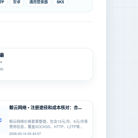
TP
安卓
通用登录器
SK5
 最
问
人
06-
..
14
鲸云网络 - 注册途径和成本核对：合...
鲸云网络价格套餐整理，包含15元/月、6元/月等
费用信息，覆盖SOCKS5、HTTP、L2TP等...
2026-05-16 03:44:57