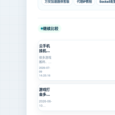
万安加速器侠客版
代理IP教程
Socks5配
继续比较
云手机
挂机不
稳定怎
很多游戏
么办？
搬砖、游
游戏搬
戏打金新
2026-07-
砖新
手在使用
09
手...
云手机挂
14:25:16
机时，会
遇到掉
线、卡
游戏打
顿、登录
金多开
异常、运
总翻
行中断等
2026-06-
车？先
问题。本
10
用
文从...
16:14:49
SK5IP...