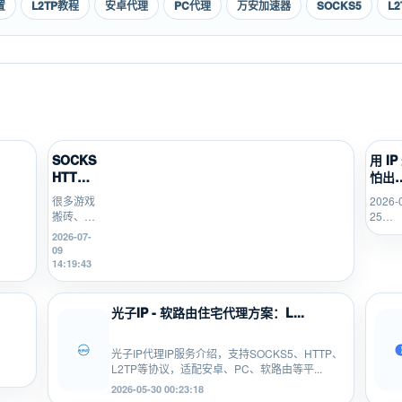
置
L2TP教程
安卓代理
PC代理
万安加速器
SOCKS5
L2
SOCKS5、
用 IP
HTTP、
怕出
L2TP/P...
题没
很多游戏
2026-
管？
搬砖、游
25
SK5I.
戏打金、
21:40:
2026-07-
多开挂机
09
的新手，
14:19:43
不知道
SOCKS5、
HTTP、
光子IP - 软路由住宅代理方案：L...
L2TP/PPTP
有什...
光子IP代理IP服务介绍，支持SOCKS5、HTTP、
L2TP等协议，适配安卓、PC、软路由等平...
2026-05-30 00:23:18